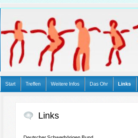
Start
Treffen
Weitere Infos
Das Ohr
Links
Links
Deutscher Schwerhörigen Bund