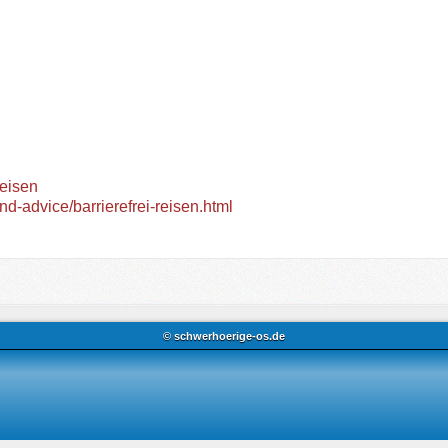
reisen
-advice/barrierefrei-reisen.html
© schwerhoerige-os.de