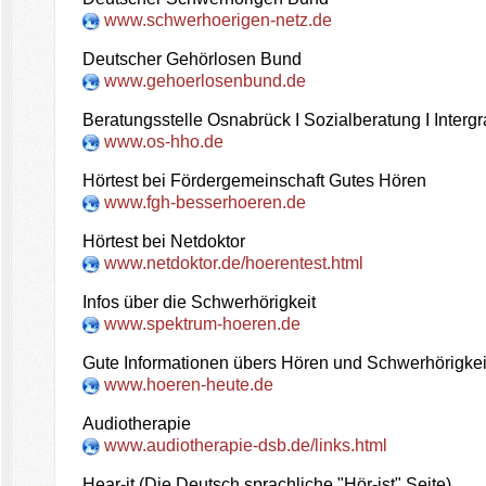
www.schwerhoerigen-netz.de
Deutscher Gehörlosen Bund
www.gehoerlosenbund.de
Beratungsstelle Osnabrück I Sozialberatung I Interg
www.os-hho.de
Hörtest bei Fördergemeinschaft Gutes Hören
www.fgh-besserhoeren.de
Hörtest bei Netdoktor
www.netdoktor.de/hoerentest.html
Infos über die Schwerhörigkeit
www.spektrum-hoeren.de
Gute Informationen übers Hören und Schwerhörigkei
www.hoeren-heute.de
Audiotherapie
www.audiotherapie-dsb.de/links.html
Hear-it (Die Deutsch sprachliche "Hör-ist" Seite)