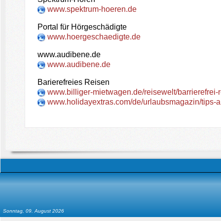
www.spektrum-hoeren.de
Portal für Hörgeschädigte
www.hoergeschaedigte.de
www.audibene.de
www.audibene.de
Barierefreies Reisen
www.billiger-mietwagen.de/reisewelt/barrierefrei-
www.holidayextras.com/de/urlaubsmagazin/tips-and
Sonntag, 09. August 2026